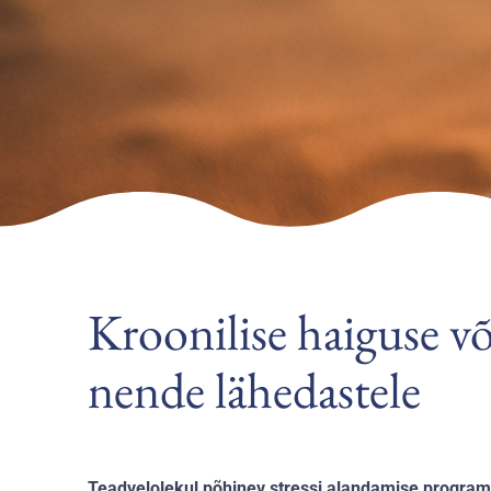
Kroonilise haiguse v
nende lähedastele
Teadvelolekul põhinev stressi alandamise progra