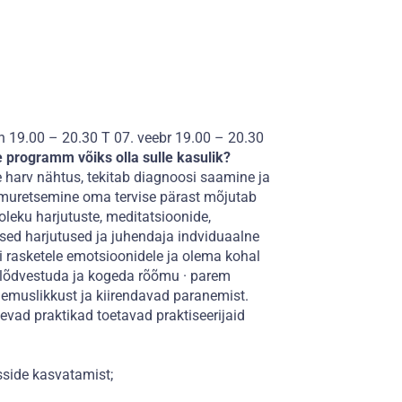
n 19.00 – 20.30 T 07. veebr 19.00 – 20.30
programm võiks olla sulle kasulik?
 harv nähtus, tekitab diagnoosi saamine ja
 muretsemine oma tervise pärast mõjutab
oleku harjutuste, meditatsioonide,
ed harjutused ja juhendaja indviduaalne
i rasketele emotsioonidele ja olema kohal
s lõdvestuda ja kogeda rõõmu · parem
ulemuslikkust ja kiirendavad paranemist.
evad praktikad toetavad praktiseerijaid
sside kasvatamist;