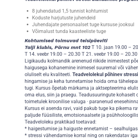
8 juhendatud 1,5 tunnist kohtumist
Koduste harjutuste juhendeid
Juhendajate personaalset tuge kursuse jooksul
Võimalust tunda kaasteeliste tuge
Kohtumised toimuvad teisipäeviti
Taiji klubis, Pärnu mnt 102
T 10. jaan 19.00 – 20
T 14. veebr 19.00 – 20.30 T 21. veebr 19.00 – 20.3
Ligikaudu kolmandik arenenud riikide inimestest põe
haigusega kohanemine inimesel suuremal või vähema
oluliselt elu kvaliteeti.
Teadvelolekul põhinev stress
hingamise ja keha tunnetamise hoida oma tähelepan
tugi. Kursus õpetab märkama ja aktsepteerima elulis
oma elus, siin ja praegu. Teadusuuringute kohaselt
toimetulek kroonilise valuga · paranenud enesehinna
Kursus ei asenda ravi, vaid pakub tuge ka pikema rav
paljude füüsiliste, emotsionaalsete ja psühholoogilis
Teadveloleku praktikad toetavad:
* haigestumise ja haiguste ennetamist – sealhulgas 
* stressi vähendamise korral ning on rakendatav iga