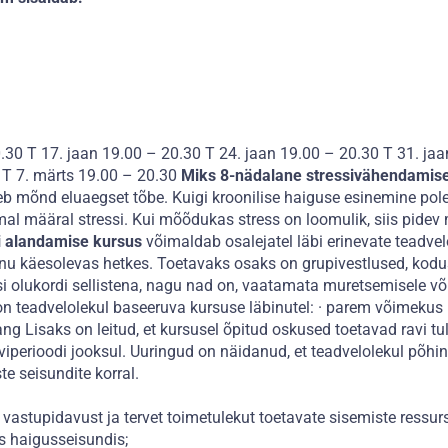
.30 T 17. jaan 19.00 – 20.30 T 24. jaan 19.00 – 20.30 T 31. jaa
0 T 7. märts 19.00 – 20.30
Miks 8-nädalane stressivähendamise 
b mõnd eluaegset tõbe. Kuigi kroonilise haiguse esinemine pole
l määral stressi. Kui mõõdukas stress on loomulik, siis pidev
i alandamise kursus
võimaldab osalejatel läbi erinevate teadvel
u käesolevas hetkes. Toetavaks osaks on grupivestlused, kodus
i olukordi sellistena, nagu nad on, vaatamata muretsemisele võ
 on teadvelolekul baseeruva kursuse läbinutel: · parem võimeku
ng Lisaks on leitud, et kursusel õpitud oskused toetavad ravi t
iperioodi jooksul. Uuringud on näidanud, et teadvelolekul põhin
te seisundite korral.
vastupidavust ja tervet toimetulekut toetavate sisemiste ressur
s haigusseisundis;