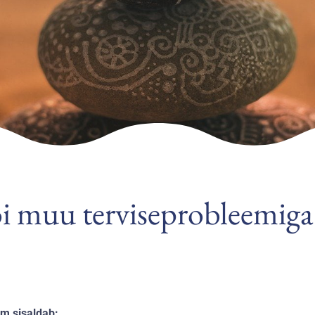
õi muu terviseprobleemiga 
mm
sisaldab
: