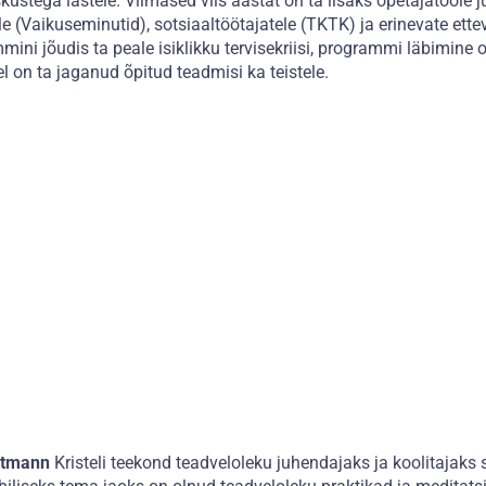
kustega lastele. Viimased viis aastat on ta lisaks õpetajatööl
e (Vaikuseminutid), sotsiaaltöötajatele (TKTK) ja erinevate ett
ni jõudis ta peale isiklikku tervisekriisi, programmi läbimine 
el on ta jaganud õpitud teadmisi ka teistele.
Ditmann
Kristeli teekond teadveloleku juhendajaks ja koolitajaks