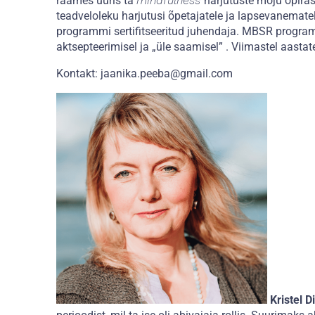
raames uuris ta
mindfulness
harjutuste mõju õpiras
teadveloleku harjutusi õpetajatele ja lapsevanematel
programmi sertifitseeritud juhendaja. MBSR programmi
aktsepteerimisel ja „üle saamisel” . Viimastel aastat
Kontakt: jaanika.peeba@gmail.com
Kristel 