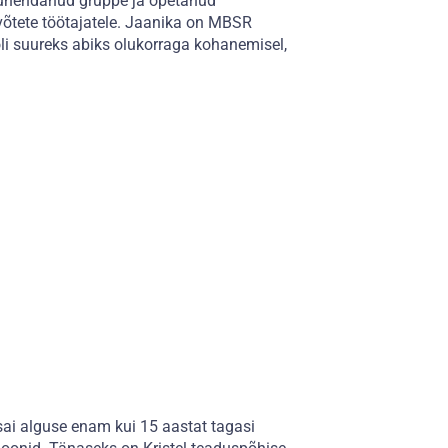
e juhendanud gruppe ja õpetanud
evõtete töötajatele. Jaanika on MBSR
oli suureks abiks olukorraga kohanemisel,
 sai alguse enam kui 15 aastat tagasi