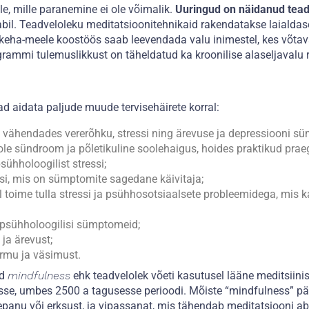
le, mille paranemine ei ole võimalik.
Uuringud on näidanud tea
abil. Teadveloleku meditatsioonitehnikaid rakendatakse laialdasel
 keha-meele koostöös saab leevendada valu inimestel, kes võtav
ammi tulemuslikkust on täheldatud ka kroonilise alaseljavalu r
d aidata paljude muude tervisehäirete korral:
 vähendades vererõhku, stressi ning ärevuse ja depressiooni s
ole sündroom ja põletikuline soolehaigus, hoides praktikud pr
ühholoogilist stressi;
si, mis on sümptomite sagedane käivitaja;
l toime tulla stressi ja psühhosotsiaalsete probleemidega, mis 
 psühholoogilisi sümptomeid;
 ja ärevust;
irmu ja väsimust.
nd
mindfulness
ehk teadvelolek võeti kasutusel lääne meditsiini
iasse, umbes 2500 a tagusesse perioodi. Mõiste “mindfulness” pär
lepanu või erksust, ja vipassanat, mis tähendab meditatsiooni ab