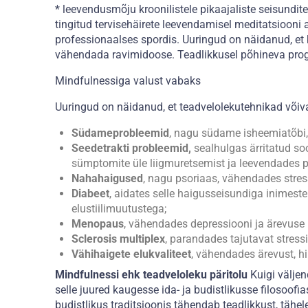
* leevendusmõju kroonilistele pikaajaliste seisundite
tingitud tervisehäirete leevendamisel meditatsiooni 
professionaalses spordis. Uuringud on näidanud, et
vähendada ravimidoose. Teadlikkusel põhineva progr
Mindfulnessiga valust vabaks
Uuringud on näidanud, et teadvelolekutehnikad võiva
Südameprobleemid
, nagu südame isheemiatõbi,
Seedetrakti probleemid,
sealhulgas ärritatud so
sümptomite üle liigmuretsemist ja leevendades ps
Nahahaigused
, nagu psoriaas, vähendades stres
Diabeet
, aidates selle haigusseisundiga inimeste
elustiilimuutustega;
Menopaus
, vähendades depressiooni ja ärevuse
Sclerosis multiplex
, parandades tajutavat stressi
Vähihaigete elukvaliteet
, vähendades ärevust, h
M
indfulnessi ehk teadveloleku päritolu
Kuigi välje
selle juured kaugesse ida- ja budistlikusse filosoof
budistlikus traditsioonis tähendab teadlikkust, tähe