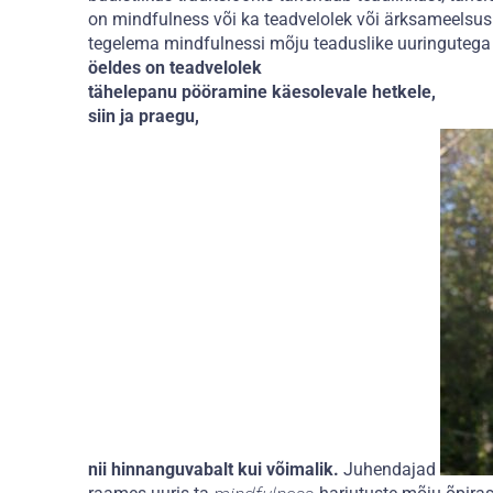
on mindfulness või ka teadvelolek või ärksameelsus 
tegelema mindfulnessi mõju teaduslike uuringutega
öeldes on teadvelolek
tähelepanu pööramine käesolevale hetkele,
siin ja praegu,
nii hinnanguvabalt kui võimalik.
Juhendajad