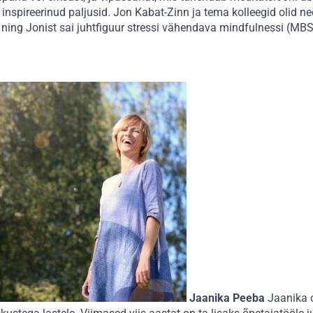
inspireerinud paljusid. Jon Kabat-Zinn ja tema kolleegid olid n
 ning Jonist sai juhtfiguur stressi vähendava mindfulnessi (M
Jaanika Peeba
Jaanika o