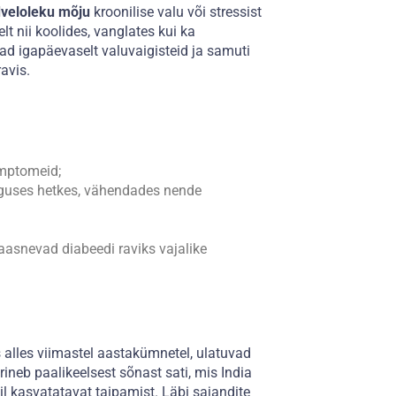
dveloleku mõju
kroonilise valu või stressist
t nii koolides, vanglates kui ka
ad igapäevaselt valuvaigisteid ja samuti
avis.
ümptomeid;
aeguses hetkes, vähendades nende
kaasnevad diabeedi raviks vajalike
s alles viimastel aastakümnetel, ulatuvad
ineb paalikeelsest sõnast sati, mis India
il kasvatatavat taipamist. Läbi sajandite