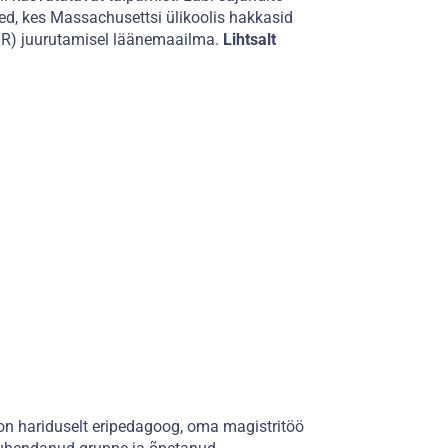
eed, kes Massachusettsi ülikoolis hakkasid
BSR) juurutamisel läänemaailma.
Lihtsalt
n hariduselt eripedagoog, oma magistritöö