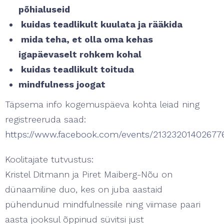
põhialuseid
kuidas teadlikult kuulata ja rääkida
mida teha, et olla oma kehas
igapäevaselt rohkem kohal
kuidas teadlikult toituda
mindfulness joogat
Täpsema info kogemuspäeva kohta leiad ning
registreeruda saad:
https://www.facebook.com/events/21323201402677
Koolitajate tutvustus:
Kristel Ditmann ja Piret Maiberg-Nõu on
dünaamiline duo, kes on juba aastaid
pühendunud mindfulnessile ning viimase paari
aasta jooksul õppinud süvitsi just