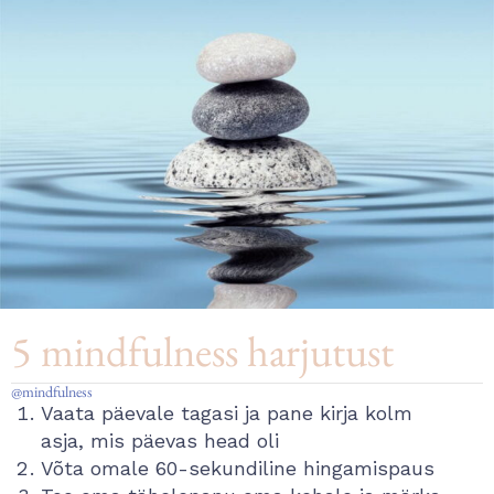
5 mindfulness harjutust
@mindfulness
Vaata päevale tagasi ja pane kirja kolm
asja, mis päevas head oli
Võta omale 60-sekundiline hingamispaus