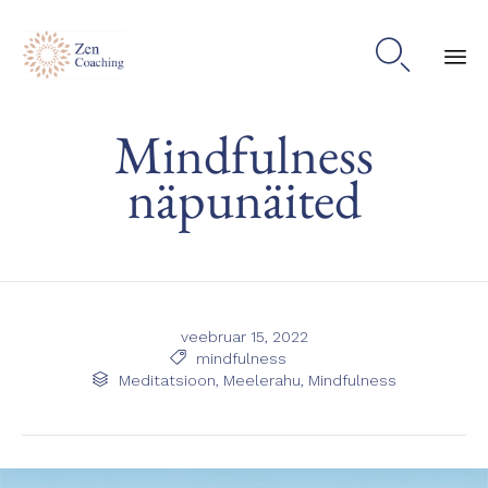

Sk
Mindfulness
to
co
näpunäited
veebruar 15, 2022
Tags

mindfulness
Kategooria

Meditatsioon
,
Meelerahu
,
Mindfulness