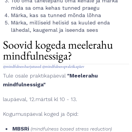
Too oma tähelepanu oma kehale ja märka
mida sa oma kehas tunned praegu
Märka, kas sa tunned mõnda lõhna
Märka, milliseid helisid sa kuuled enda
lähedal, kaugemal ja iseenda sees
Soovid kogeda meelerahu
mindfulnessiga?
@mindfulnessharjutused @mindfulnesspraktikapäev
Tule osale praktikapäeval
"Meelerahu
mindfulnessiga"
laupäeval, 12.märtsil kl 10 - 13.
Kogumuspäeval koged ja õpid:
MBSRi
(mindfulness based stress reduction)