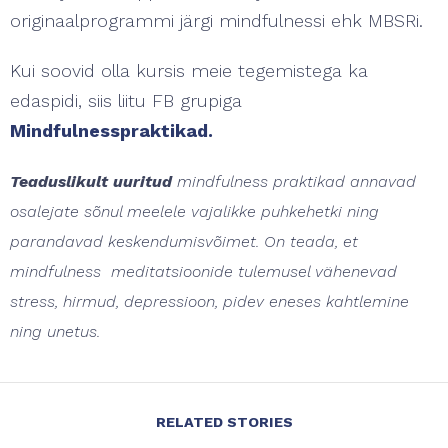
originaalprogrammi järgi mindfulnessi ehk MBSRi.
Kui soovid olla kursis meie tegemistega ka
edaspidi, siis liitu FB grupiga
Mindfulnesspraktikad.
Teaduslikult uuritud
mindfulness praktikad annavad
osalejate sõnul meelele vajalikke puhkehetki ning
parandavad keskendumisvõimet.
On teada, et
mindfulness meditatsioonide tulemusel vähenevad
stress, hirmud, depressioon, pidev eneses kahtlemine
ning unetus.
RELATED STORIES